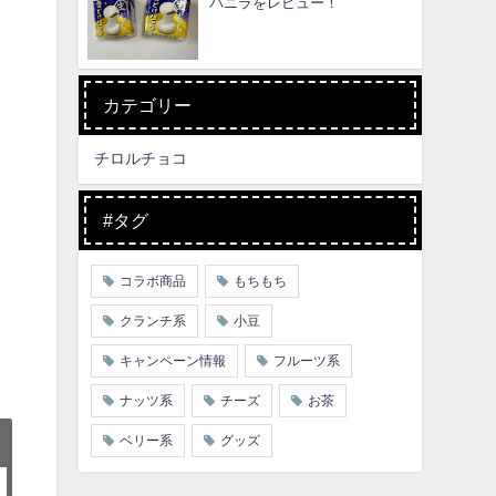
バニラをレビュー！
カテゴリー
チロルチョコ
#タグ
コラボ商品
もちもち
た
クランチ系
小豆
キャンペーン情報
フルーツ系
ナッツ系
チーズ
お茶
ベリー系
グッズ