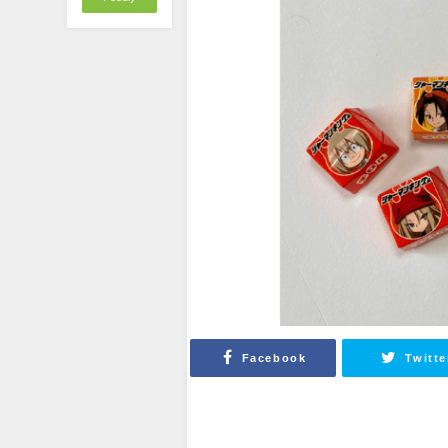
Facebook
Twitte