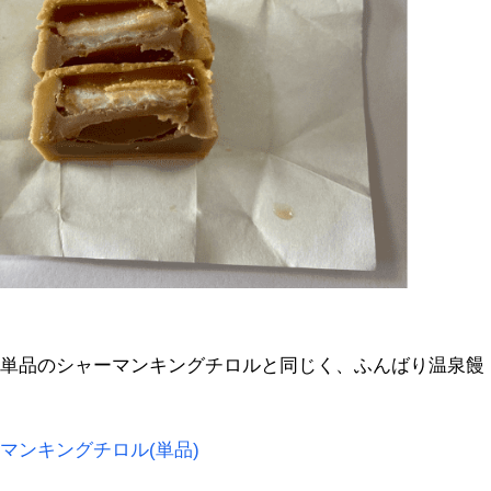
た単品のシャーマンキングチロルと同じく、ふんばり温泉饅
マンキングチロル(単品)