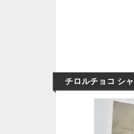
チロルチョコ シャ