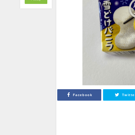
Facebook
Twitte