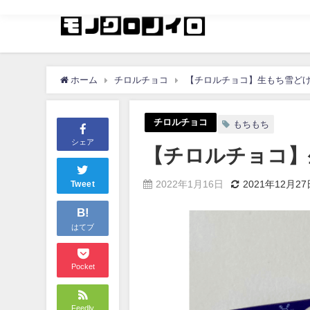
ホーム
チロルチョコ
【チロルチョコ】生もち雪ど
チロルチョコ
もちもち
シェア
【チロルチョコ】
2022年1月16日
2021年12月27
Tweet
B!
はてブ
Pocket
Feedly