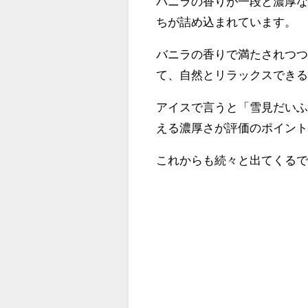
バニラの香りが一段と濃厚
ちが詰め込まれています。
バニラの香りで満たされつ
て、自然とリラックスでき
アイスで言うと「雪見だい
える濃厚さが評価のポイン
これからも続々と出てくる