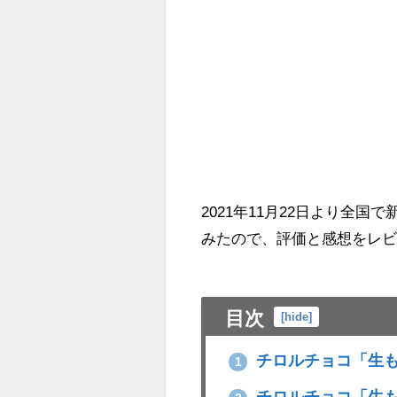
2021年11月22日より全
みたので、評価と感想をレ
目次
[
hide
]
チロルチョコ「生
1