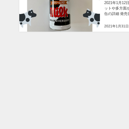
2021年1月
ットや多方面
缶の詳細 発売日
ミルク缶は30周
2021年1月31日