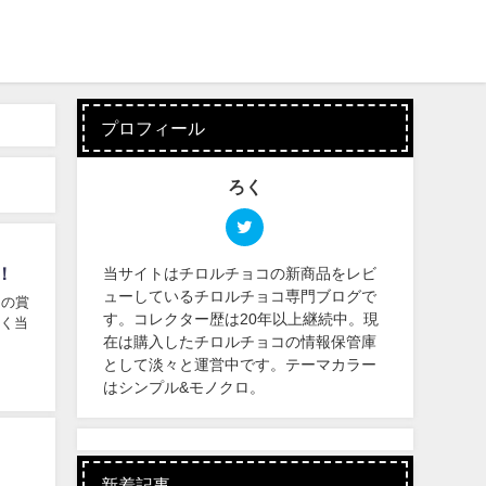
プロフィール
ろく
！
当サイトはチロルチョコの新商品をレビ
ューしているチロルチョコ専門ブログで
その賞
す。コレクター歴は20年以上継続中。現
よく当
在は購入したチロルチョコの情報保管庫
として淡々と運営中です。テーマカラー
はシンプル&モノクロ。
新着記事