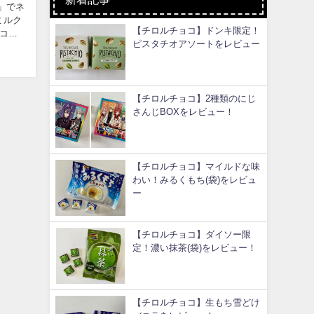
」でネ
ミルク
【チロルチョコ】ドンキ限定！
ョコの
ピスタチオアソートをレビュー
【チロルチョコ】2種類のにじ
さんじBOXをレビュー！
【チロルチョコ】マイルドな味
わい！みるくもち(袋)をレビュ
ー
【チロルチョコ】ダイソー限
定！濃い抹茶(袋)をレビュー！
【チロルチョコ】生もち雪どけ