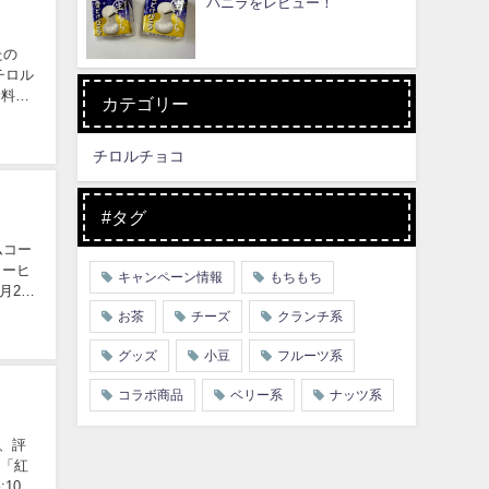
バニラをレビュー！
たの
チロル
食料品
カテゴリー
チロルチョコ
#タグ
ムコー
コーヒ
キャンペーン情報
もちもち
月21
お茶
チーズ
クランチ系
グッズ
小豆
フルーツ系
コラボ商品
ベリー系
ナッツ系
で、評
コ「紅
108