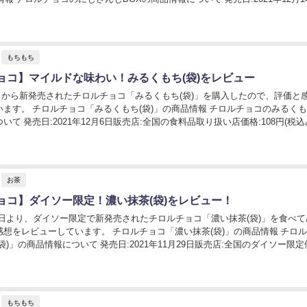
ァミリーマート・ヴィレ...
もちもち
ョコ】マイルドな味わい！みるくもち(袋)をレビュー
月6日から新発売されたチロルチョコ「みるくもち(袋)」を購入したので、評価と
ます。 チロルチョコ「みるくもち(袋)」の商品情報 チロルチョコのみるくもち
いて 発売日:2021年12月6日販売店:全国の食料品取り扱い店価格:108円(税込
カロリー...
お茶
ョコ】ダイソー限定！濃い抹茶(袋)をレビュー！
月29日より、ダイソー限定で新発売されたチロルチョコ「濃い抹茶(袋)」を食べ
想をレビューしています。 チロルチョコ「濃い抹茶(袋)」の商品情報 チロ
袋)」の商品情報について 発売日:2021年11月29日販売店:全国のダイソー限定
み)カロリー:3...
もちもち