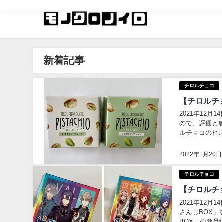
新着記事
チロルチョコ
【チロルチ
2021年12
ので、評価と
ルチョコのピス
キホーテ限定(P
2022年1月20日
チロルチョコ
【チロルチ
2021年12
さんじBOX
BOX」の商品