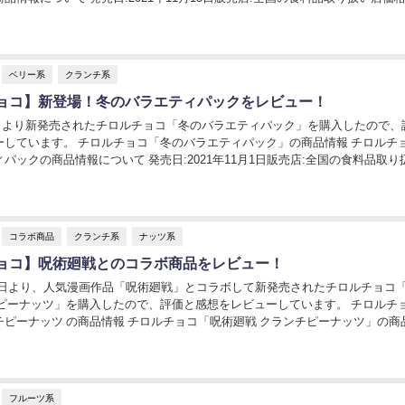
ー:216キ...
ベリー系
クランチ系
ョコ】新登場！冬のバラエティパックをレビュー！
月1日より新発売されたチロルチョコ「冬のバラエティパック」を購入したので、
ーしています。 チロルチョコ「冬のバラエティパック」の商品情報 チロルチ
パックの商品情報について 発売日:2021年11月1日販売店:全国の食料品取り
リー:901キロカロ...
コラボ商品
クランチ系
ナッツ系
ョコ】呪術廻戦とのコラボ商品をレビュー！
月26日より、人気漫画作品「呪術廻戦」とコラボして新発売されたチロルチョコ
チピーナッツ」を購入したので、評価と感想をレビューしています。 チロルチョ
チピーナッツ の商品情報 チロルチョコ「呪術廻戦 クランチピーナッツ」の商
10月26日販売店:一...
フルーツ系