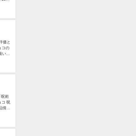
評価と
ョコの
扱い店
「呪術
コ 呪
品情報