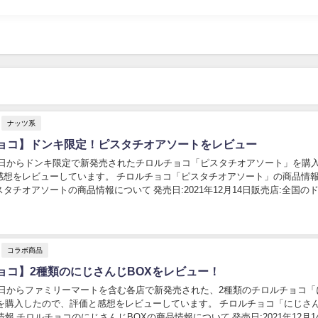
ナッツ系
ョコ】ドンキ限定！ピスタチオアソートをレビュー
月14日からドンキ限定で新発売されたチロルチョコ「ピスタチオアソート」を購
感想をレビューしています。 チロルチョコ「ピスタチオアソート」の商品情報
タチオアソートの商品情報について 発売日:2021年12月14日販売店:全国の
PIHグループ店舗も対...
コラボ商品
ョコ】2種類のにじさんじBOXをレビュー！
月14日からファミリーマートを含む各店で新発売された、2種類のチロルチョコ「
」を購入したので、評価と感想をレビューしています。 チロルチョコ「にじさ
情報 チロルチョコのにじさんじBOXの商品情報について 発売日:2021年12月1