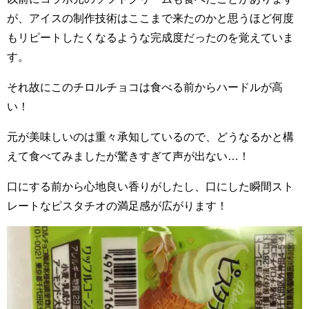
が、アイスの制作技術はここまで来たのかと思うほど何度
もリピートしたくなるような完成度だったのを覚えていま
す。
それ故にこのチロルチョコは食べる前からハードルが高
い！
元が美味しいのは重々承知しているので、どうなるかと構
えて食べてみましたが驚きすぎて声が出ない…！
口にする前から心地良い香りがしたし、口にした瞬間スト
レートなピスタチオの満足感が広がります！