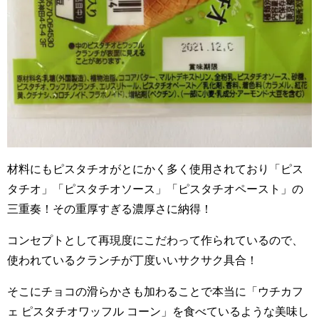
材料にもピスタチオがとにかく多く使用されており「ピス
タチオ」「ピスタチオソース」「ピスタチオペースト」の
三重奏！その重厚すぎる濃厚さに納得！
コンセプトとして再現度にこだわって作られているので、
使われているクランチが丁度いいサクサク具合！
そこにチョコの滑らかさも加わることで本当に「ウチカフ
ェ ピスタチオワッフル コーン」を食べているような美味し