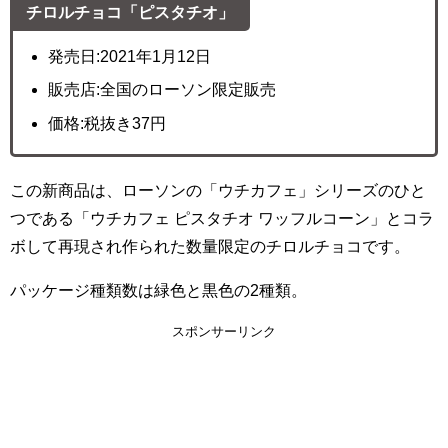
チロルチョコ「ピスタチオ」
発売日:2021年1月12日
販売店:全国のローソン限定販売
価格:税抜き37円
この新商品は、ローソンの「ウチカフェ」シリーズのひと
つである「ウチカフェ ピスタチオ ワッフルコーン」とコラ
ボして再現され作られた数量限定のチロルチョコです。
パッケージ種類数は緑色と黒色の2種類。
スポンサーリンク