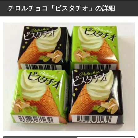
チロルチョコ「ピスタチオ」の詳細