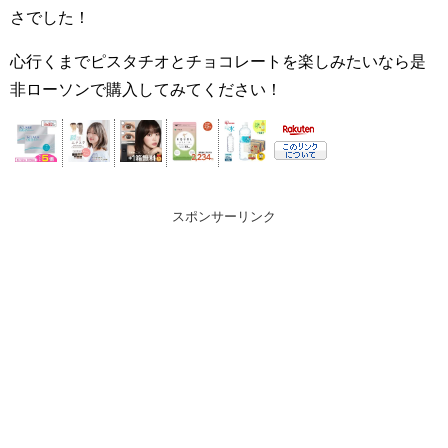
さでした！
心行くまでピスタチオとチョコレートを楽しみたいなら是
非ローソンで購入してみてください！
スポンサーリンク