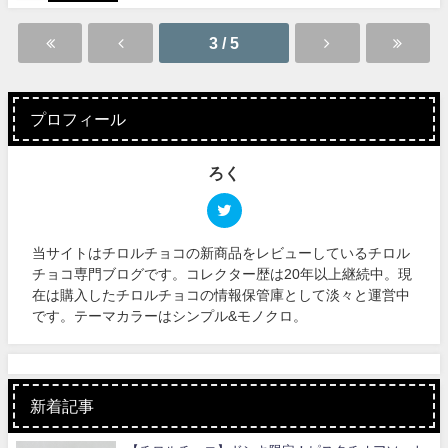
3 / 5
プロフィール
ろく
当サイトはチロルチョコの新商品をレビューしているチロル
チョコ専門ブログです。コレクター歴は20年以上継続中。現
在は購入したチロルチョコの情報保管庫として淡々と運営中
です。テーマカラーはシンプル&モノクロ。
新着記事