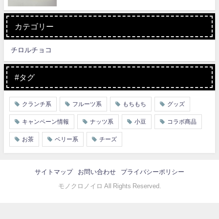
カテゴリー
チロルチョコ
#タグ
クランチ系
フルーツ系
もちもち
グッズ
キャンペーン情報
ナッツ系
小豆
コラボ商品
お茶
ベリー系
チーズ
サイトマップ
お問い合わせ
プライバシーポリシー
モノクロノイロ All Rights Reserved.